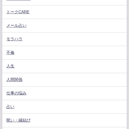
トークCARE
メール占い
モラハラ
不倫
人生
人間関係
仕事の悩み
占い
呪い・縁結び