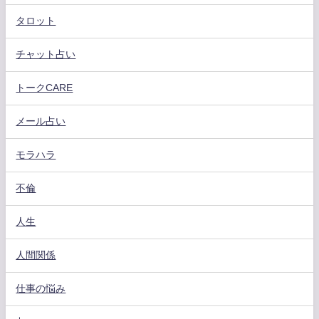
タロット
チャット占い
トークCARE
メール占い
モラハラ
不倫
人生
人間関係
仕事の悩み