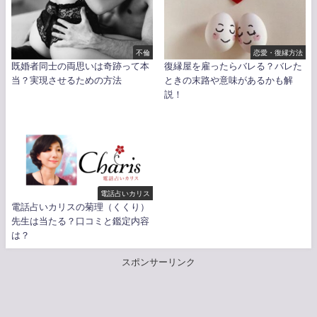
不倫
恋愛・復縁方法
既婚者同士の両思いは奇跡って本
復縁屋を雇ったらバレる？バレた
当？実現させるための方法
ときの末路や意味があるかも解
説！
電話占いカリス
電話占いカリスの菊理（くくり）
先生は当たる？口コミと鑑定内容
は？
スポンサーリンク