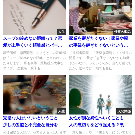
人生
仕事の悩み
スープの冷めない距離って？恋
家業を継ぎたくない！家業や親
愛が上手くいく距離感とパーソ
の事業を継ぎたくないという思
ナルスペース。
いの対処法は？
親子関係、恋愛関係…ちょうどいい距離感
「後継者問題」「跡継ぎ問題」って根深い
は「スープが冷めない距離」と言われてい
問題です。 昔は「息子がいないから跡継
たりします。 私も実際、距離感が大事な
ぎがいない」っていうのが、当たり前でし
タイプ。 恋愛も、親子も、...
たが、近年では、娘でも会社...
人生
人間関係
完璧な人はいないということ…
女性が別な異性へいくことも…
少しの妥協と不完全な自分を楽
人の裏切りをどう捉える？裏切
しむコツ
りと乗り換えのパターン
私は完璧な人間だ、って言える人はいます
「乗り換え」や、「裏切り」についてどう