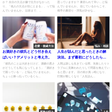
か？ 自分の欠点が嫌で仕方がなかった
思っていますか？ 裏切られて辛い…と悩
り、「他人の欠点が目にとまる」、って悩
んでいませんか。 信じているからこそ、
んでいませんか。 以前まで、...
相手の裏切り・浮気が許せな...
恋愛・復縁方法
悩み・相談
お酒好きの彼氏とどう付き合え
人生が詰んだと思ったときの解
ばいい？デメリットと考え方。
決法。まず最初にどうしたらい
い？
「彼氏のことは大好きだけど、酒癖の悪さ
人間は誰しも生きている間、失敗したりト
がどうしても気になってしまう」「酒好き
ラブルに見舞われたりして問題を抱えてい
で困っている⋯」と悩んでいませんか。
ると思います。 目の前が真っ暗になり、
ちょっと酔っ払っているくら...
打開が難しくなり「人生詰ん...
家族の悩み
人生