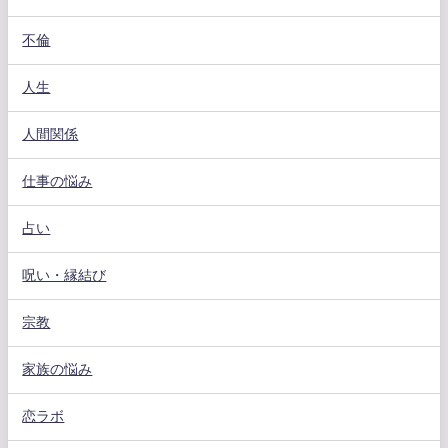
不倫
人生
人間関係
仕事の悩み
占い
呪い・縁結び
宗教
家族の悩み
恋ラボ