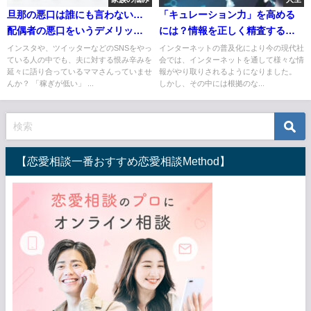
旦那の悪口は誰にも言わない…
「キュレーション力」を高める
配偶者の悪口をいうデメリット
には？情報を正しく精査するた
を考える
めの方法
インスタや、ツイッターなどのSNSをやっ
インターネットの普及化により今の現代社
ている人の中でも、夫に対する恨み辛みを
会では、インターネットを通して様々な情
延々に語り合っているママさんっていませ
報がやり取りされるようになりました。
んか？ 「稼ぎが低い」 ...
しかし、その中には根拠のな...
【恋愛相談一番おすすめ恋愛相談Method】