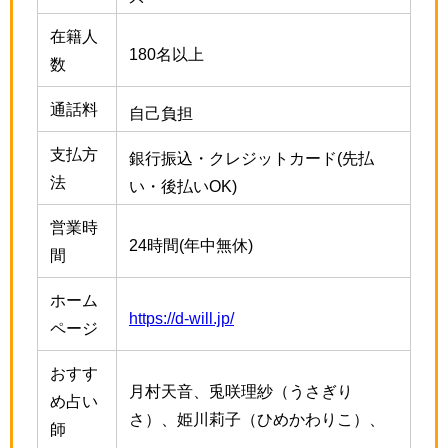
在籍人
180名以上
数
通話料
自己負担
支払方
銀行振込・クレジットカード(先払
法
い・後払いOK)
営業時
24時間(年中無休)
間
ホーム
https://d-will.jp/
ページ
おすす
月村天音、兎咲理紗（うさぎり
め占い
さ）、姫川莉子（ひめかわりこ）、
師