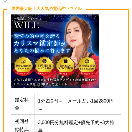
国内最大級！大人気の電話占いウィル
鑑定料
1分220円～ メール占い1回2800円
金
～
初回登
3,000円分無料鑑定+優先予約+3大特
録特典
典