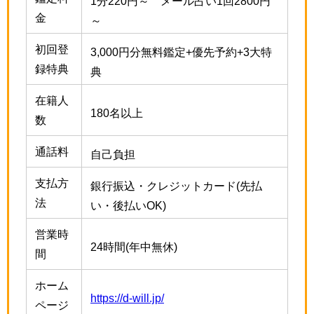
1分220円～ メール占い1回2800円
金
～
初回登
3,000円分無料鑑定+優先予約+3大特
録特典
典
在籍人
180名以上
数
通話料
自己負担
支払方
銀行振込・クレジットカード(先払
法
い・後払いOK)
営業時
24時間(年中無休)
間
ホーム
https://d-will.jp/
ページ