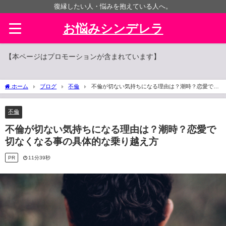
復縁したい人・悩みを抱えている人へ。
お悩みシンデレラ
【本ページはプロモーションが含まれています】
ホーム
ブログ
不倫
不倫が切ない気持ちになる理由は？潮時？恋愛で切
なくなる事の具体的な乗り越え方
不倫
不倫が切ない気持ちになる理由は？潮時？恋愛で
切なくなる事の具体的な乗り越え方
PR
11分39秒