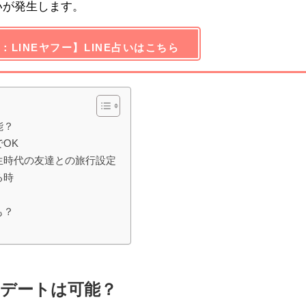
いが発生します。
：LINEヤフー】LINE占いはこちら
能？
OK
生時代の友達との旅行設定
る時
も？
デートは可能？