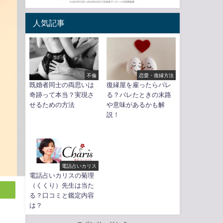
人気記事
不倫
恋愛・復縁方法
既婚者同士の両思いは
復縁屋を雇ったらバレ
奇跡って本当？実現さ
る？バレたときの末路
せるための方法
や意味があるかも解
説！
電話占いカリス
電話占いカリスの菊理
（くくり）先生は当た
る？口コミと鑑定内容
は？