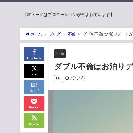
【本ページはプロモーションが含まれています】
ホーム
ブログ
不倫
ダブル不倫はお泊りデートが
不倫
Facebook
ダブル不倫はお泊り
post
7分34秒
PR
はてブ
Pocket
Feedly