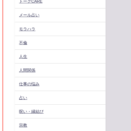
トークCARE
メール占い
モラハラ
不倫
人生
人間関係
仕事の悩み
占い
呪い・縁結び
宗教