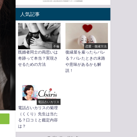
人気記事
不倫
恋愛・復縁方法
既婚者同士の両思いは
復縁屋を雇ったらバレ
奇跡って本当？実現さ
る？バレたときの末路
せるための方法
や意味があるかも解
説！
電話占いカリス
電話占いカリスの菊理
（くくり）先生は当た
る？口コミと鑑定内容
は？