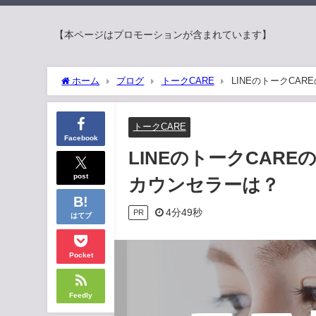
【本ページはプロモーションが含まれています】
ホーム
ブログ
トークCARE
LINEのトークCA
トークCARE
Facebook
LINEのトークCAR
post
カウンセラーは？
4分49秒
PR
はてブ
Pocket
Feedly