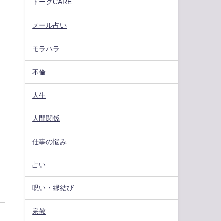
トークCARE
メール占い
モラハラ
不倫
人生
人間関係
仕事の悩み
占い
呪い・縁結び
宗教