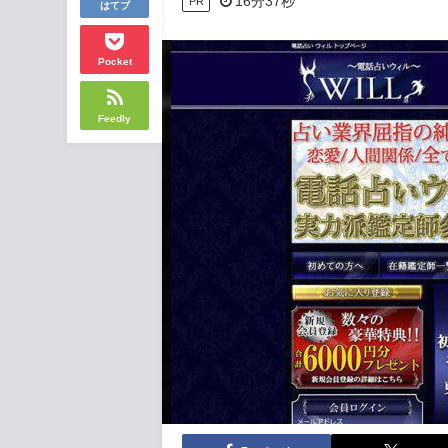
16分37秒
PR
はてブ
Pocket
Feedly