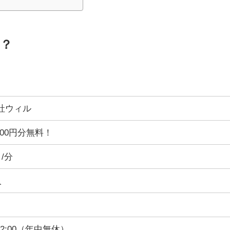
？
社ウィル
000円分無料！
～/分
人
～22:00（年中無休）