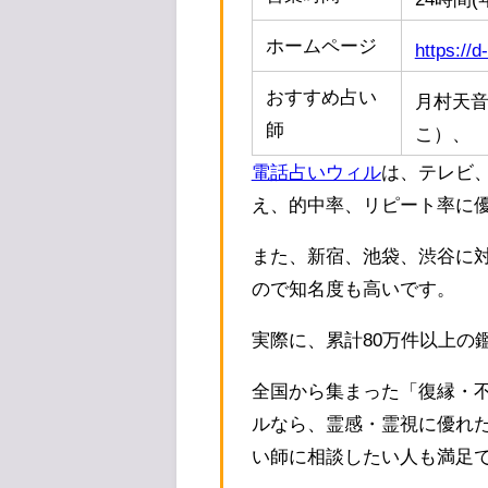
ホームページ
https://d-
おすすめ占い
月村天
師
こ）、
電話占いウィル
は、テレビ
え、的中率、リピート率に
また、新宿、池袋、渋谷に
ので知名度も高いです。
実際に、累計80万件以上の
全国から集まった「復縁・
ルなら、霊感・霊視に優れ
い師に相談したい人も満足