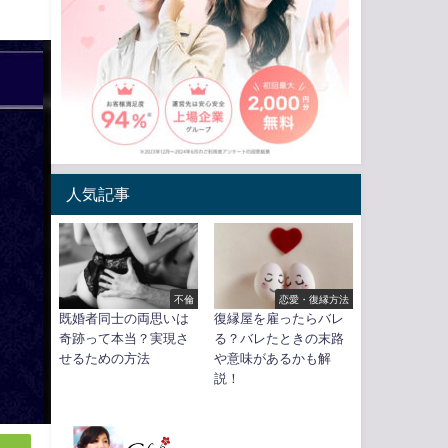
人気記事
不倫
恋愛・復縁方法
既婚者同士の両思いは
復縁屋を雇ったらバレ
奇跡って本当？実現さ
る？バレたときの末路
せるための方法
や意味があるかも解
説！