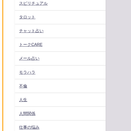
スピリチュアル
タロット
チャット占い
トークCARE
メール占い
モラハラ
不倫
人生
人間関係
仕事の悩み