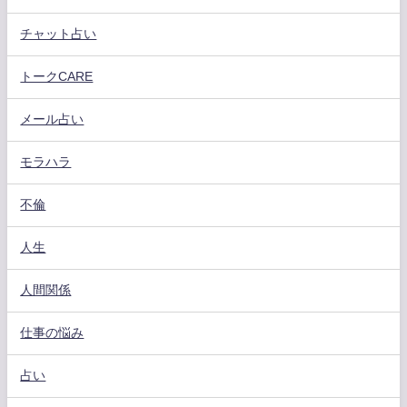
チャット占い
トークCARE
メール占い
モラハラ
不倫
人生
人間関係
仕事の悩み
占い