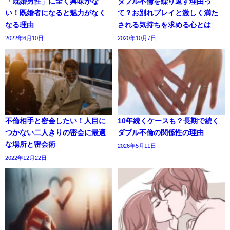
「既婚男性」に全く興味がな
ダブル不倫を繰り返す理由っ
い！既婚者になると魅力がなく
て？お別れプレイと激しく満た
なる理由
される気持ちを求める心とは
2022年6月10日
2020年10月7日
不倫相手と密会したい！人目に
10年続くケースも？長期で続く
つかない二人きりの密会に最適
ダブル不倫の関係性の理由
な場所と密会術
2026年5月11日
2022年12月22日