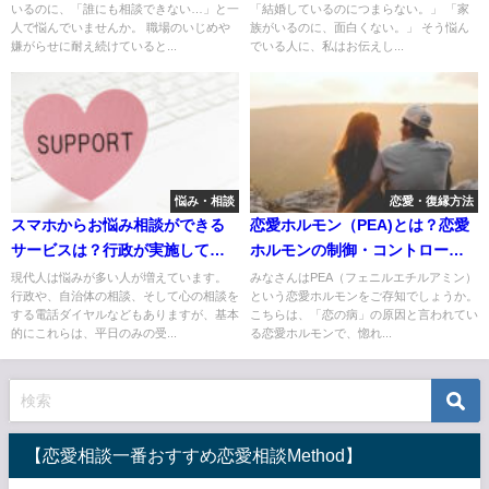
いるのに、「誰にも相談できない…」と一
「結婚しているのにつまらない。」 「家
人で悩んでいませんか。 職場のいじめや
族がいるのに、面白くない。」 そう悩ん
嫌がらせに耐え続けていると...
でいる人に、私はお伝えし...
悩み・相談
恋愛・復縁方法
スマホからお悩み相談ができる
恋愛ホルモン（PEA)とは？恋愛
サービスは？行政が実施してい
ホルモンの制御・コントロール
るもののデメリット
はできる？
現代人は悩みが多い人が増えています。
みなさんはPEA（フェニルエチルアミン）
行政や、自治体の相談、そして心の相談を
という恋愛ホルモンをご存知でしょうか。
する電話ダイヤルなどもありますが、基本
こちらは、「恋の病」の原因と言われてい
的にこれらは、平日のみの受...
る恋愛ホルモンで、惚れ...
【恋愛相談一番おすすめ恋愛相談Method】