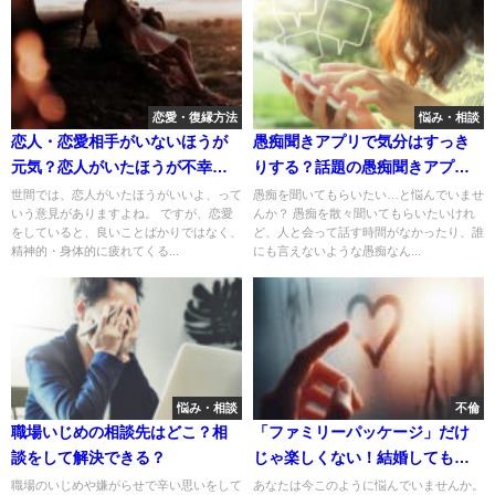
恋愛・復縁方法
悩み・相談
恋人・恋愛相手がいないほうが
愚痴聞きアプリで気分はすっき
元気？恋人がいたほうが不幸に
りする？話題の愚痴聞きアプリ3
感じる理由
選。
世間では、恋人がいたほうがいいよ、って
愚痴を聞いてもらいたい…と悩んでいませ
いう意見がありますよね。 ですが、恋愛
んか？ 愚痴を散々聞いてもらいたいけれ
をしていると、良いことばかりではなく、
ど、人と会って話す時間がなかったり、誰
精神的・身体的に疲れてくる...
にも言えないような愚痴なん...
悩み・相談
不倫
職場いじめの相談先はどこ？相
「ファミリーパッケージ」だけ
談をして解決できる？
じゃ楽しくない！結婚しても満
たされない理由
職場のいじめや嫌がらせで辛い思いをして
あなたは今このように悩んでいませんか。