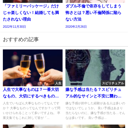
「ファミリーパッケージ」だけ
ダブル不倫で依存をしてしまう
じゃ楽しくない！結婚しても満
怖さとは？悪い不倫関係に陥ら
たされない理由
ない方法
2022年11月30日
2020年2月26日
おすすめの記事
人生
スピリチュアル
人生で大事なものは？一番大切
嫌な予感は当たる？スピリチュ
なもの、大切にするべきものっ
アル的なサインと不安に襲われ
て何？
ているときの対処法
人生でいちばん大事なものってなんです
嫌な予感が的中した経験がある人は多いの
か？ 大事なものってなんですか？って問
ではないでしょうか。 良い予感はあまり
いかけられることって多いですよね。 卒
当たらないのに、嫌な予感が当たる…そん
業文集でもこれに対して皆が「...
なは多いです。 良い予感は...