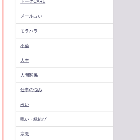
トークCARE
メール占い
モラハラ
不倫
人生
人間関係
仕事の悩み
占い
呪い・縁結び
宗教