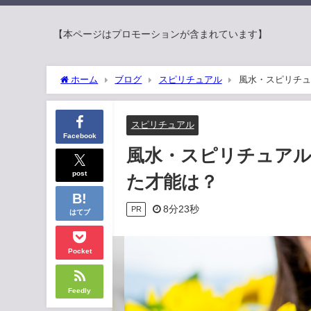
【本ページはプロモーションが含まれています】
ホーム
ブログ
スピリチュアル
風水・スピリチュ
スピリチュアル
Facebook
風水・スピリチュア
post
た才能は？
8分23秒
PR
はてブ
Pocket
Feedly