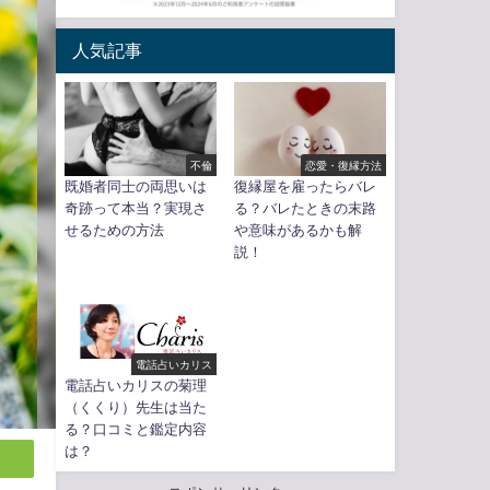
人気記事
不倫
恋愛・復縁方法
既婚者同士の両思いは
復縁屋を雇ったらバレ
奇跡って本当？実現さ
る？バレたときの末路
せるための方法
や意味があるかも解
説！
電話占いカリス
電話占いカリスの菊理
（くくり）先生は当た
る？口コミと鑑定内容
は？