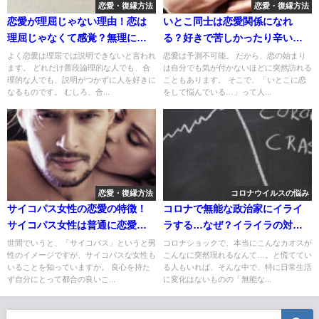
恋愛・復縁方法
恋愛・復縁方法
恋愛が理屈じゃない理由！恋は
いとこ同士は恋愛関係になれ
理屈じゃなくて感覚？無理に好
る？好きで苦しかったり辛い気
きになれない
持ちを実らせる方法
よく恋愛は理屈では説明できないと言われ
恋愛は予測不可能。 だから、恋の始まり
ます。 どれだけ普段論理的な人でも、合
は自分でも気が付かないほどに突然訪れる
理的な人でも、説明がつかずに人を好きに
こともあります。 そこで、「いとこに恋
なるものです。 むしろ、合...
をして悩んでいる…」って人...
恋愛・復縁方法
コロナウイルスの悩み
サイコパス女性の恋愛の特徴！
コロナで無能な政治家にイライ
サイコパス女性は普通に恋愛で
ラする…なぜ？イライラの対処
きる？
法は？
世間でいうと、「サイコパス」というと男
コロナショックで、本当にこんなカオスが
性のイメージですが、サイコパスな女性も
こんなに突然現れるなんて…。と慌ててい
いることを知っていますか。 良心を持た
る人もいれば、そんな中で、特に日常生活
ず自分にとって都合の良いこ...
に変化はないものの「無能な...