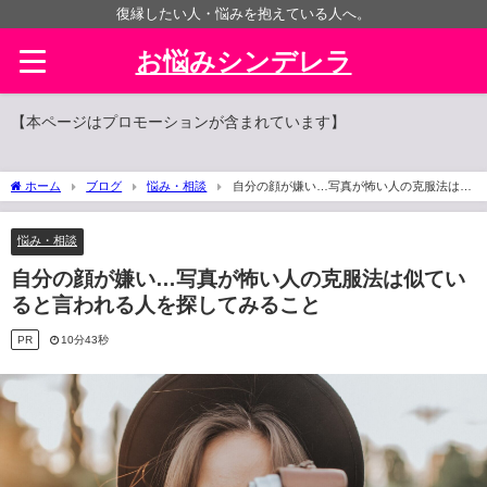
復縁したい人・悩みを抱えている人へ。
お悩みシンデレラ
【本ページはプロモーションが含まれています】
ホーム
ブログ
悩み・相談
自分の顔が嫌い…写真が怖い人の克服法は似
ていると言われる人を探してみること
悩み・相談
自分の顔が嫌い…写真が怖い人の克服法は似てい
ると言われる人を探してみること
PR
10分43秒