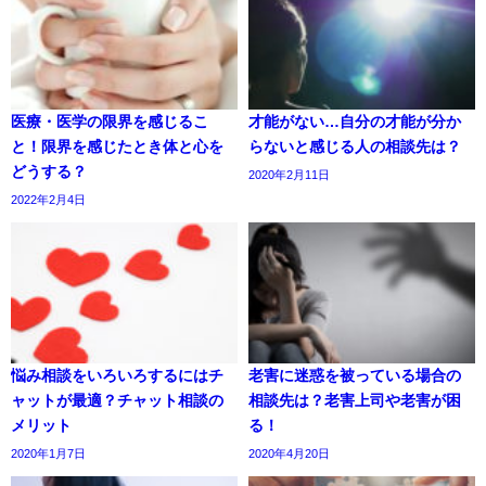
医療・医学の限界を感じるこ
才能がない…自分の才能が分か
と！限界を感じたとき体と心を
らないと感じる人の相談先は？
どうする？
2020年2月11日
2022年2月4日
悩み相談をいろいろするにはチ
老害に迷惑を被っている場合の
ャットが最適？チャット相談の
相談先は？老害上司や老害が困
メリット
る！
2020年1月7日
2020年4月20日