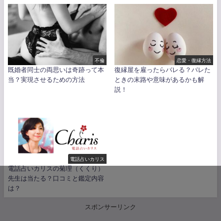
不倫
恋愛・復縁方法
既婚者同士の両思いは奇跡って本
復縁屋を雇ったらバレる？バレた
当？実現させるための方法
ときの末路や意味があるかも解
説！
電話占いカリス
電話占いカリスの菊理（くくり）
先生は当たる？口コミと鑑定内容
は？
スポンサーリンク