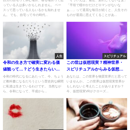
っている人は多いかもしれません。 ベー
「平坦で穏やかだけどロマンがないな
スって思っている人もいるかも知れませ
ぁ…」って退屈な毎日が続くと、人生その
ん。 でも、自宅って今の時代...
ものが退屈に思えてくることがあ...
人生
スピリチュアル
令和の生き方で確実に変わる価
この世は仮想現実？精神世界・
値観って…？どう生きたらいい
スピリチュアルからみる仮想現
のか分からない…
実とこの世について
令和の時代になるにあたって、今、ちょう
あなたは、この世界を物質世界だと思って
ど教科書になるだろうという歴史的な瞬間
いませんか。 この世界は仮想現実世界か
に私達は生きているわけです。 当然なが
もしれないと考えたことがありますか？
ら、令和になって、平成から...
今、仮想現実VRがクローズ...