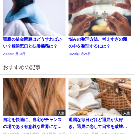
毒親の借金問題はどうすればい
悩みの整理方法。考えすぎの頭
い？相談窓口と扶養義務は？
の中を整理するには？
2020年9月23日
2020年1月24日
おすすめの記事
人生
人生
自宅を快適に、自宅がチャンス
退屈な毎日だけど退屈が大好
の場であり有意義な世界になり
き。退屈に恋して日常を破壊す
得る？
るコツ
自分の自宅って休む場所、寝る場所って思
「そういえば、最近、あれしてないなぁ」