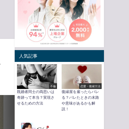
人気記事
こ
不倫
恋愛・復縁方法
既婚者同士の両思いは
復縁屋を雇ったらバレ
奇跡って本当？実現さ
る？バレたときの末路
せるための方法
や意味があるかも解
説！