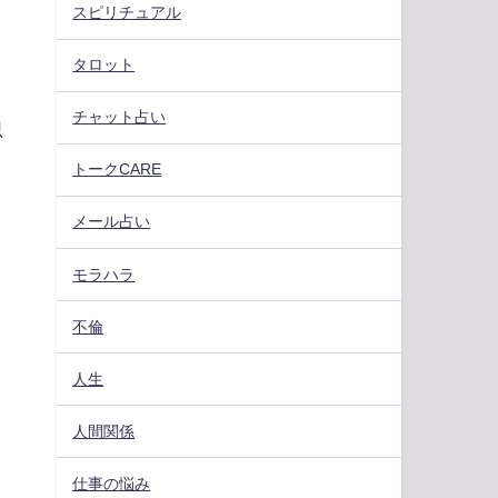
スピリチュアル
タロット
チャット占い
思
トークCARE
メール占い
モラハラ
不倫
人生
人間関係
仕事の悩み