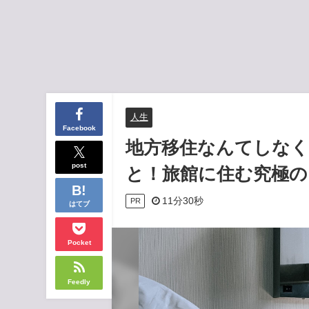
人生
Facebook
地方移住なんてしな
post
と！旅館に住む究極の
11分30秒
PR
はてブ
Pocket
Feedly