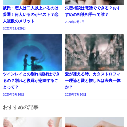
彼氏・恋人は二人以上いるのは
失恋相談は電話でできる？おす
普通！何人いるのがベスト？恋
すめの相談相手って誰？
人複数のメリット
2020年2月2日
2022年11月29日
ツインレイとの別れ!復縁はでき
愛が凍える時。カタストロフィ
るの？別れと復縁が意味するこ
ー理論と愛と憎しみは表裏一体
とって？
か？
2020年6月16日
2020年7月10日
おすすめの記事