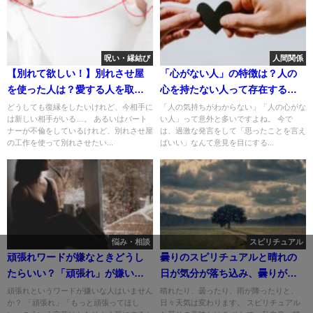
呪い・縁結び
人間関係
【別れて欲しい！】別れさせ屋
「心がない人」の特徴は？人の
を使った人は？愛する人を取り
心を持たない人って存在する
戻すことはできる？
の？
どうしても復縁をしたいけれど、今相手に
「人の気持ちがわからない」「人の心がな
は新しい相手がいる…。 あるいはパート
い人」って意外と多いですよね。 今で
ナーが不倫をしているけれど、別れさせ屋
は、過激な発言をして「思ったことを言え
の工作を使って別れさせたい...
ばいい」なんて意見を目にする...
悩み・相談
スピリチュアル
頑張れワードが嫌なときどうし
曇りのスピリチュアルと晴れの
たらいい？「頑張れ」が嫌いな
日が気分が落ち込み、曇りが好
人へ。
きな理由は？
頑張れというワードが嫌いな人はいません
晴れたり、曇ったり、雨が降ったりと、
か？ 「頑張れ」「もっと頑張ってほし
日々天気は変わります。 スピリチュアル