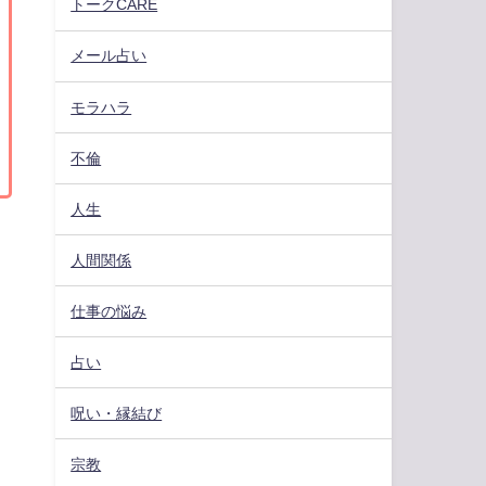
トークCARE
メール占い
モラハラ
不倫
人生
人間関係
仕事の悩み
占い
呪い・縁結び
宗教