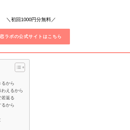
＼初回1000円分無料／
恋ラボの公式サイトはこちら
きるから
味わえるから
で若返る
するから
と