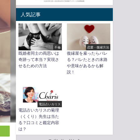
人気記事
不倫
恋愛・復縁方法
既婚者同士の両思いは
復縁屋を雇ったらバレ
奇跡って本当？実現さ
る？バレたときの末路
せるための方法
や意味があるかも解
説！
電話占いカリス
電話占いカリスの菊理
（くくり）先生は当た
る？口コミと鑑定内容
は？