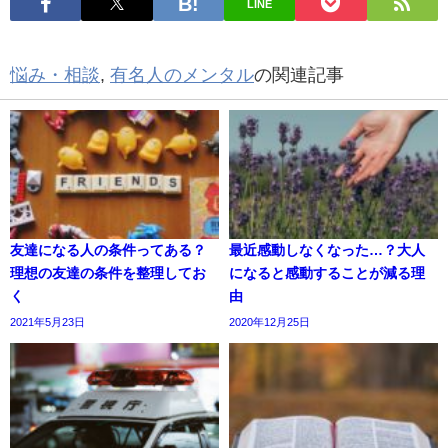
LINE
悩み・相談
,
有名人のメンタル
の関連記事
友達になる人の条件ってある？
最近感動しなくなった…？大人
理想の友達の条件を整理してお
になると感動することが減る理
く
由
2021年5月23日
2020年12月25日