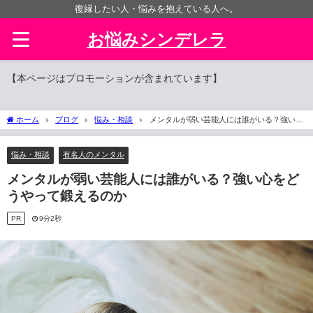
復縁したい人・悩みを抱えている人へ。
お悩みシンデレラ
【本ページはプロモーションが含まれています】
ホーム
ブログ
悩み・相談
メンタルが弱い芸能人には誰がいる？強い心
をどうやって鍛えるのか
悩み・相談
有名人のメンタル
メンタルが弱い芸能人には誰がいる？強い心をど
うやって鍛えるのか
PR
9分2秒