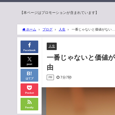
【本ページはプロモーションが含まれています】
ホーム
ブログ
人生
一番じゃないと価値がない…
人生
Facebook
一番じゃないと価値が
post
由
7分7秒
PR
はてブ
Pocket
Feedly