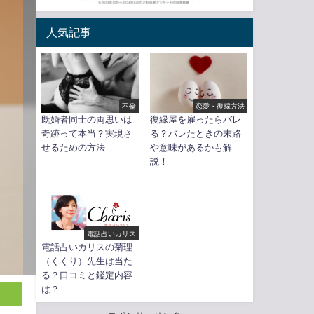
人気記事
不倫
恋愛・復縁方法
既婚者同士の両思いは
復縁屋を雇ったらバレ
奇跡って本当？実現さ
る？バレたときの末路
せるための方法
や意味があるかも解
説！
電話占いカリス
電話占いカリスの菊理
（くくり）先生は当た
る？口コミと鑑定内容
は？