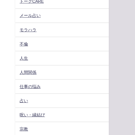
トークCARE
メール占い
モラハラ
不倫
人生
人間関係
仕事の悩み
占い
呪い・縁結び
宗教