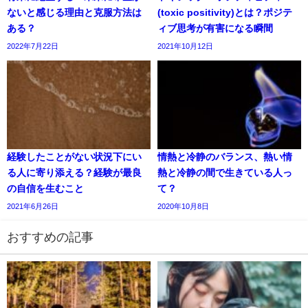
ないと感じる理由と克服方法は
(toxic positivity)とは？ポジテ
ある？
ィブ思考が有害になる瞬間
2022年7月22日
2021年10月12日
経験したことがない状況下にい
情熱と冷静のバランス、熱い情
る人に寄り添える？経験が最良
熱と冷静の間で生きている人っ
の自信を生むこと
て？
2021年6月26日
2020年10月8日
おすすめの記事