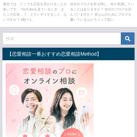
読むのか
最近では、どこでも広告を見かけることが
自分のブログを作る時に、何か意識してい
多いです。 YouTubeを見ているとき「ま
ることはありますか？ 自分のブログを読
たこの広告…？」とウンザリすること、な
んでいますか？ 皆なんのためにブログを
いですか？ 5秒〜1...
書いているんだろうって気に...
【恋愛相談一番おすすめ恋愛相談Method】