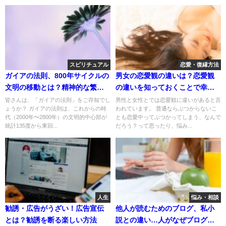
スピリチュアル
恋愛・復縁方法
ガイアの法則、800年サイクルの
男女の恋愛観の違いは？恋愛観
文明の移動とは？精神的な繁栄
の違いを知っておくことで幸せ
を目指そうってこと。
に？
皆さんは、「ガイアの法則」をご存知でし
男性と女性とでは恋愛観に違いがあると言
ょうか？ ガイアの法則は、これからの時
われています。 普通ならぶつからないこ
代（2000年〜2800年）の文明的中心部が
とも恋愛中ってぶつかってしまう、なんで
統計135度から東回...
だろう？って思ったり、悩み...
人生
悩み・相談
勧誘・広告がうざい！広告宣伝
他人が読むためのブログ、私小
とは？勧誘を断る楽しい方法
説との違い…人がなぜブログを