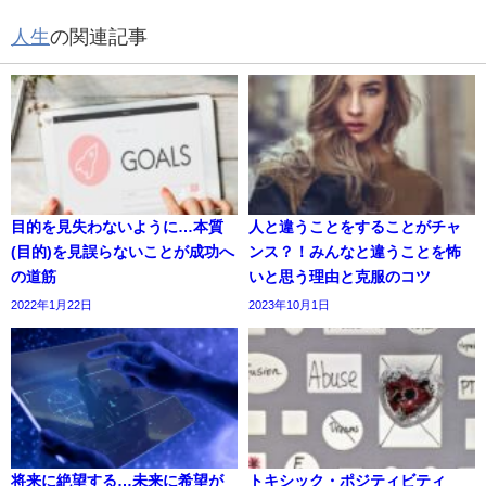
人生
の関連記事
目的を見失わないように…本質
人と違うことをすることがチャ
(目的)を見誤らないことが成功へ
ンス？！みんなと違うことを怖
の道筋
いと思う理由と克服のコツ
2022年1月22日
2023年10月1日
将来に絶望する…未来に希望が
トキシック・ポジティビティ