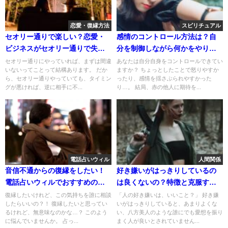
恋愛・復縁方法
スピリチュアル
セオリー通りで楽しい？恋愛・
感情のコントロール方法は？自
ビジネスがセオリー通りで失敗
分を制御しながら何かをやり続
する理由と対処法
ける方法
セオリー通りにやっていれば、まずは間違
あなたは自分自身をコントロールできてい
いないってことって結構あります。 だか
ますか？ ちょっとしたことで怒りやすか
ら、セオリー通りやっていても、タイミン
ったり、感情を揺さぶられやすかった
グが悪ければ、逆に相手に不...
り…。 結局、赤の他人に期待を...
電話占いウィル
人間関係
音信不通からの復縁をしたい！
好き嫌いがはっきりしているの
電話占いウィルでおすすめの復
は良くないの？特徴と克服する
縁占い師
べき？
復縁したいけれど、この気持ちを誰に相談
「人の好き嫌いは、いいこと？」 好き嫌
したらいいの？！ 復縁したいと思ってい
いがはっきりしていると、あまりよくな
るけれど、無意味なのかな…？ このよう
い、八方美人のような誰にでも愛想を振り
に悩んでいませんか。 占っ...
まく人が良いとされていません...