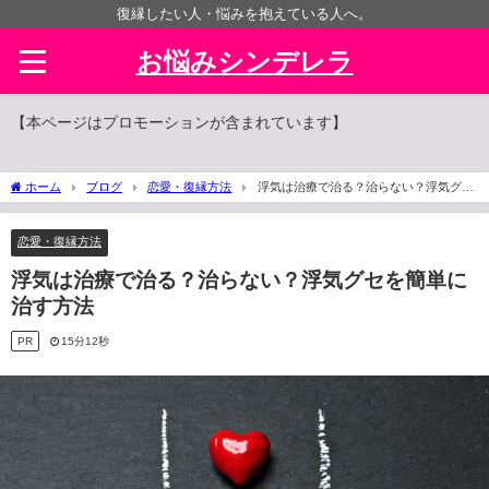
復縁したい人・悩みを抱えている人へ。
お悩みシンデレラ
【本ページはプロモーションが含まれています】
ホーム
ブログ
恋愛・復縁方法
浮気は治療で治る？治らない？浮気グセ
を簡単に治す方法
恋愛・復縁方法
浮気は治療で治る？治らない？浮気グセを簡単に
治す方法
PR
15分12秒