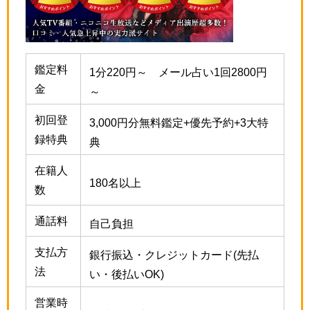
鑑定料
1分220円～ メール占い1回2800円
金
～
初回登
3,000円分無料鑑定+優先予約+3大特
録特典
典
在籍人
180名以上
数
通話料
自己負担
支払方
銀行振込・クレジットカード(先払
法
い・後払いOK)
営業時