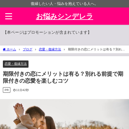
復縁したい人・悩みを抱えている人へ。
お悩みシンデレラ
【本ページはプロモーションが含まれています】
ホーム
ブログ
恋愛・復縁方法
期限付きの恋にメリットは有る？別れる
前提で期限付きの恋愛を楽しむコツ
恋愛・復縁方法
期限付きの恋にメリットは有る？別れる前提で期
限付きの恋愛を楽しむコツ
PR
11分42秒