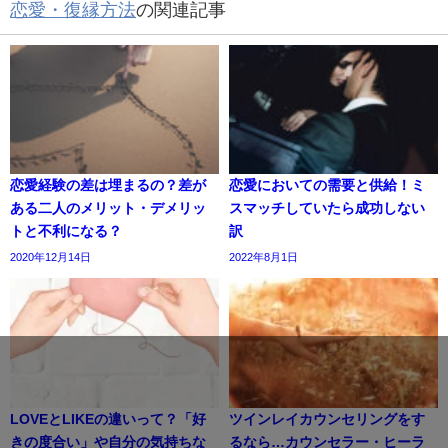
恋愛・復縁方法
の関連記事
恋愛経験の差は埋まるの？差が
恋愛においての需要と供給！ミ
ある二人のメリット・デメリッ
スマッチしていたら成功しない
トと不利になる？
訳
2020年12月14日
2022年8月1日
LOVEとLIKEの違いって？「好
ツインレイカウンセリングをす
きの度合い」や自分の気持ちな
るなら…カウンセラー・ヒーラ