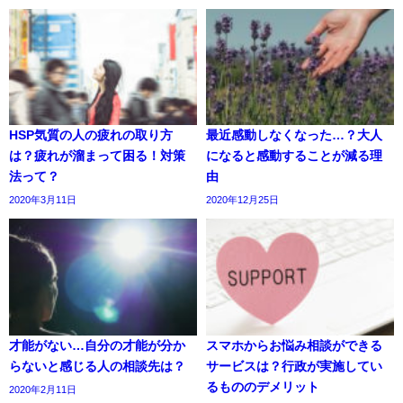
HSP気質の人の疲れの取り方
最近感動しなくなった…？大人
は？疲れが溜まって困る！対策
になると感動することが減る理
法って？
由
2020年3月11日
2020年12月25日
才能がない…自分の才能が分か
スマホからお悩み相談ができる
らないと感じる人の相談先は？
サービスは？行政が実施してい
るもののデメリット
2020年2月11日