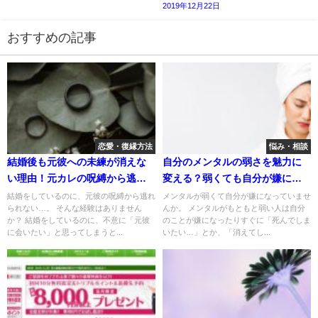
2019年12月22日
おすすめの記事
恋愛・復縁方法
悩み・相談
結婚後も元彼への未練が消えな
自分のメンタルの弱さを魅力に
い理由！元カレの呪縛から逃れ
変える？弱くても自分が嫌にな
る方法
らない方法
結婚をしているのに、元彼の呪縛から逃れ
メンタルが弱くて自分が嫌になっていませ
られない…。 そんな経験はありません
んか。 メンタルがもともと弱い人は自分
か？ 結婚をしているのに、不意に「元彼
のことが嫌になったりすぐに「死んでしま
に会いたい」と思ってしまうと...
いたい…」とか、「消えてし...