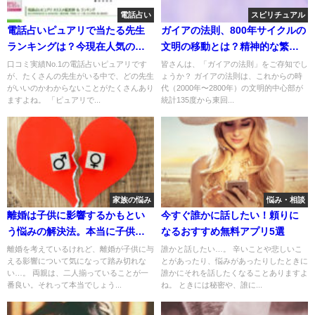
電話占い
スピリチュアル
電話占いピュアリで当たる先生
ガイアの法則、800年サイクルの
ランキングは？今現在人気の先
文明の移動とは？精神的な繁栄
生は誰？
を目指そうってこと。
口コミ実績No.1の電話占いピュアリです
皆さんは、「ガイアの法則」をご存知でし
が、たくさんの先生がいる中で、どの先生
ょうか？ ガイアの法則は、これからの時
がいいのかわからないことがたくさんあり
代（2000年〜2800年）の文明的中心部が
ますよね。 「ピュアリで...
統計135度から東回...
家族の悩み
悩み・相談
離婚は子供に影響するかもとい
今すぐ誰かに話したい！頼りに
う悩みの解決法。本当に子供に
なるおすすめ無料アプリ5選
影響する？
離婚を考えているけれど、離婚が子供に与
誰かと話したい…。 辛いことや悲しいこ
える影響について気になって踏み切れな
とがあったり、悩みがあったりしたときに
い…。 両親は、二人揃っていることが一
誰かにそれを話したくなることありますよ
番良い。それって本当でしょう...
ね。 ときには秘密や、誰に...