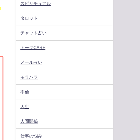
スピリチュアル
。
タロット
ま
チャット占い
トークCARE
メール占い
モラハラ
不倫
人生
人間関係
仕事の悩み