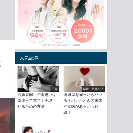
人気記事
に
不倫
恋愛・復縁方法
既婚者同士の両思いは
復縁屋を雇ったらバレ
奇跡って本当？実現さ
る？バレたときの末路
せるための方法
や意味があるかも解
説！