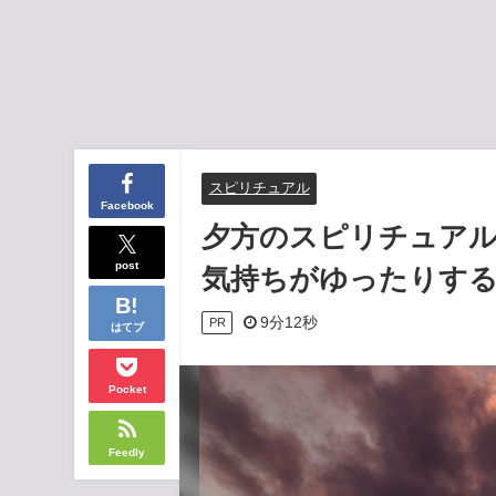
スピリチュアル
Facebook
夕方のスピリチュア
post
気持ちがゆったりす
9分12秒
PR
はてブ
Pocket
Feedly