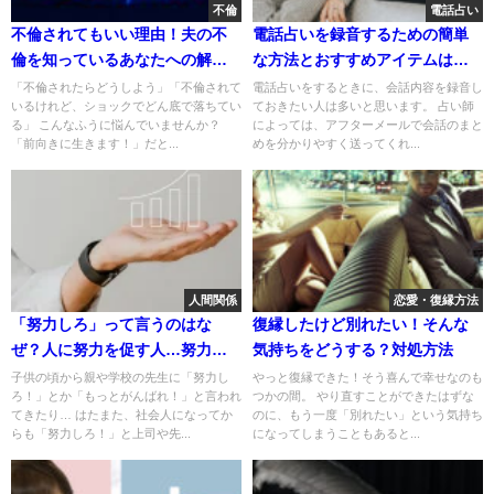
不倫
電話占い
不倫されてもいい理由！夫の不
電話占いを録音するための簡単
倫を知っているあなたへの解決
な方法とおすすめアイテムはど
方法
れ？
「不倫されたらどうしよう」「不倫されて
電話占いをするときに、会話内容を録音し
いるけれど、ショックでどん底で落ちてい
ておきたい人は多いと思います。 占い師
る」 こんなふうに悩んでいませんか？
によっては、アフターメールで会話のまと
「前向きに生きます！」だと...
めを分かりやすく送ってくれ...
人間関係
恋愛・復縁方法
「努力しろ」って言うのはな
復縁したけど別れたい！そんな
ぜ？人に努力を促す人…努力は
気持ちをどうする？対処方法
最小限でも別にいい
子供の頃から親や学校の先生に「努力し
やっと復縁できた！そう喜んで幸せなのも
ろ！」とか「もっとがんばれ！」と言われ
つかの間。 やり直すことができたはずな
てきたり… はたまた、社会人になってか
のに、もう一度「別れたい」という気持ち
らも「努力しろ！」と上司や先...
になってしまうこともあると...