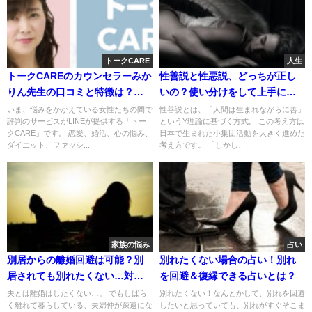
トークCARE
人生
トークCAREのカウンセラーみか
性善説と性悪説、どっちが正し
りん先生の口コミと特徴は？ど
いの？使い分けをして上手に生
んな先生？
きるためには
いま、悩みをかかえている女性たちの間で
性善説とは、「人間は生まれながらに善」
評判のサービスがLINEが提供する「トー
というY理論に基づく方式。 この考え方は
クCARE」です。 恋愛、婚活、心の悩み、
日本で生まれた小集団活動を大きく進めた
ダイエット、ファッシ...
考え方です。 「しかし、...
家族の悩み
占い
別居からの離婚回避は可能？別
別れたくない場合の占い！別れ
居されても別れたくない…対策
を回避＆復縁できる占いとは？
ってある？
夫とは離婚はしたくない…。 でもしばら
別れたくない！なんとかして、別れを回避
く離れて暮らしている、夫婦仲が疎遠にな
したいと思っていても、別れがすぐそこま