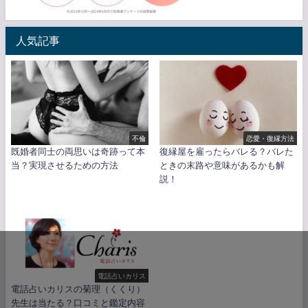
人気記事
不倫
恋愛・復縁方法
既婚者同士の両思いは奇跡って本
復縁屋を雇ったらバレる？バレた
当？実現させるための方法
ときの末路や意味があるかも解
説！
電話占いカリス
電話占いカリスの菊理（くくり）
先生は当たる？口コミと鑑定内容