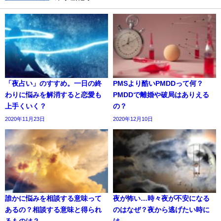
「夜占い」のすすめ。一日の終
PMSより酷いPMDDって何？
わりに悩みを解消すると恋愛も
PMDDで離婚や破局はありえる
上手くいく？
の？
2020年11月23日
2020年12月10日
誰かに悩みを相談する意味って
夜が怖い…時々夜が不安になる
あるの？相談する意味と得られ
のはなぜ？夜から逃げたい時に
るものは？
は