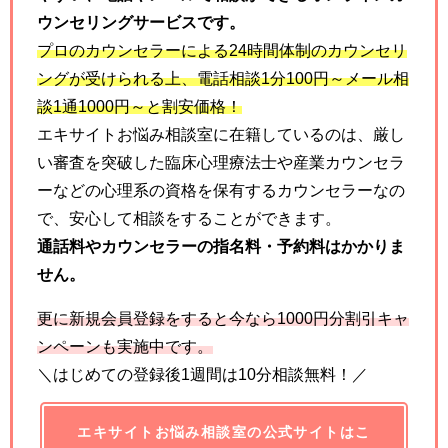
ウンセリングサービスです。
プロのカウンセラーによる
24
時間体制のカウンセリ
ングが受けられる上、電話相談
1
分
100
円～メール相
談
1
通
1000
円～と割安価格！
エキサイトお悩み相談室に在籍しているのは、厳し
い審査を突破した臨床心理療法士や産業カウンセラ
ーなどの心理系の資格を保有するカウンセラーなの
で、安心して相談をすることができます。
通話料やカウンセラーの指名料・予約料はかかりま
せん。
更に新規会員登録をすると今なら
1000
円分割引キャ
ンペーンも実施中です。
＼はじめての登録後1週間は10分相談無料！／
エキサイトお悩み相談室の公式サイトはこ