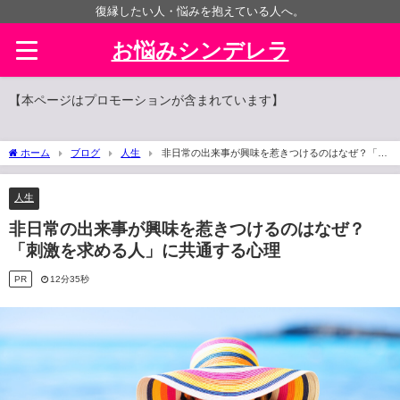
復縁したい人・悩みを抱えている人へ。
お悩みシンデレラ
【本ページはプロモーションが含まれています】
ホーム
ブログ
人生
非日常の出来事が興味を惹きつけるのはなぜ？「刺
激を求める人」に共通する心理
人生
非日常の出来事が興味を惹きつけるのはなぜ？
「刺激を求める人」に共通する心理
PR
12分35秒