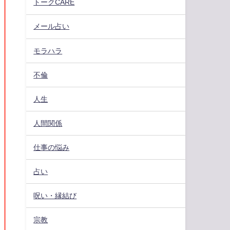
トークCARE
メール占い
モラハラ
不倫
人生
人間関係
仕事の悩み
占い
呪い・縁結び
宗教