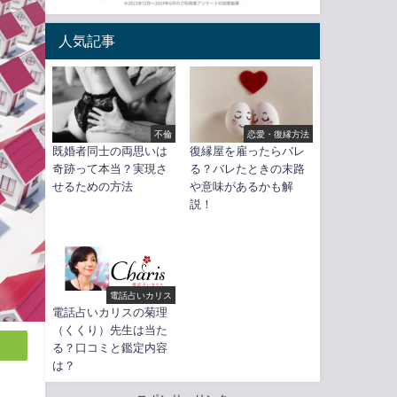
人気記事
不倫
恋愛・復縁方法
既婚者同士の両思いは
復縁屋を雇ったらバレ
奇跡って本当？実現さ
る？バレたときの末路
せるための方法
や意味があるかも解
説！
電話占いカリス
電話占いカリスの菊理
（くくり）先生は当た
る？口コミと鑑定内容
は？