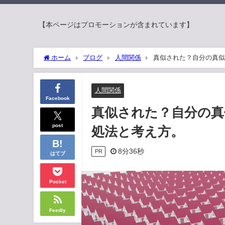
【本ページはプロモーションが含まれています】
ホーム
ブログ
人間関係
真似された？自分の真似
人間関係
Facebook
真似された？自分の真
post
処法と考え方。
8分36秒
PR
はてブ
Pocket
Feedly