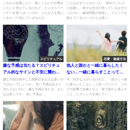
ベストな考え方
る？
これから起業したい、新しくなにか仕事を
こんなはずじゃなかった… 求めていた人
したいと考えているけれど、ビジネスパー
と結婚し、幸せな生活が待っているはずだ
トナーを選べばいいのか、どんな人を選ぶ
ったのに、嫁姑問題が勃発し、ストレスを
べきかって悩んでいませんか...
抱えているというひとは多い...
スピリチュアル
恋愛・復縁方法
嫌な予感は当たる？スピリチュ
他人と誰かと一緒に暮らしたく
アル的なサインと不安に襲われ
ない…一緒に暮らすことってそ
ているときの対処法
もそも必要？
嫌な予感が的中した経験がある人は多いの
今、好きな人がいるけれど、「誰かと一緒
ではないでしょうか。 良い予感はあまり
に暮らしたくない」と思っていたり、コロ
当たらないのに、嫌な予感が当たる…そん
ナの影響で自粛となり「家で誰かと暮らす
なは多いです。 良い予感は...
こと」にストレスを感じてい...