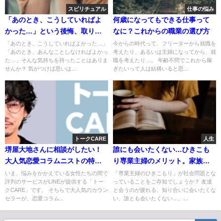
スピリチュアル
仕事の悩み
「あのとき、こうしていればよ
何歳になってもできる仕事って
かった…」という後悔、取り返
なに？これからの職業の選び方
せないもの…後悔をなくす方法
「あのとき、こうしていればよかった…」
今からの時代って、フリーターから就職を
「あのとき、あんなことしなければよかっ
考えたり、あるいは主婦になってから、就
た…」そんな気持ちを持ったことはありま
職を考えたり…。 年齢不問でこれから稼
せんか？ 気がつけば思いは...
ぎたいって人は結構いると思...
トークCARE
人生
堺屋大地さんに相談がしたい！
誰にも会いたくない…ひきこも
大人気恋愛コラムニストの特徴
り専業主婦のメリット。家族が
と相談できる？
いれば友達いらない
いま、悩みをかかえている女性たちの間で
「専業主婦のひきこもり」が社会問題とな
評判のサービスがLINEが提供する「トー
っていることをご存知でしょうか？ 友達
クCARE」です。 そちらで大人気のカウン
と会うのが疲れる、知り合いに会いたくな
セラーが、恋愛コラム...
い、誰とも会いたくない…。...