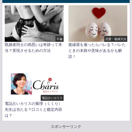
不倫
恋愛・復縁方法
既婚者同士の両思いは奇跡って本
復縁屋を雇ったらバレる？バレた
当？実現させるための方法
ときの末路や意味があるかも解
説！
電話占いカリス
電話占いカリスの菊理（くくり）
先生は当たる？口コミと鑑定内容
は？
スポンサーリンク