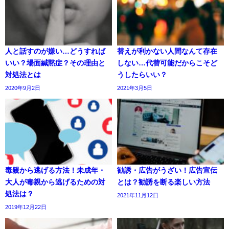
人と話すのが嫌い…どうすれば
替えが利かない人間なんて存在
いい？場面緘黙症？その理由と
しない…代替可能だからこそど
対処法とは
うしたらいい？
2020年9月2日
2021年3月5日
毒親から逃げる方法！未成年・
勧誘・広告がうざい！広告宣伝
大人が毒親から逃げるための対
とは？勧誘を断る楽しい方法
処法は？
2021年11月12日
2019年12月22日