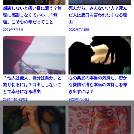
感謝しないと痛い目に遭う？無
死んだら、みんないい人？死ん
理に感謝しなくていい…「無
だ人は悪口を言われなくなる理
理」こそ心の毒だってこと
由
2021年7月8日
2022年7月8日
「他人は他人、自分は自分」と
心の奥底の本当の気持ち。密か
割り切るには？口出ししないこ
な愛情や潜む本当の気持ちを導
とで幸せになる理由
き出すには？
2024年10月20日
2020年7月4日