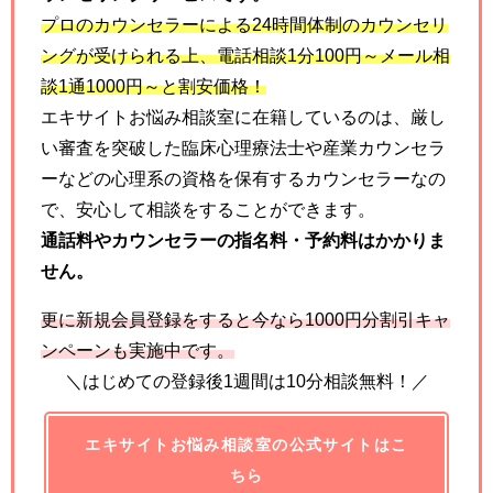
プロのカウンセラーによる
24
時間体制のカウンセリ
ングが受けられる上、電話相談
1
分
100
円～メール相
談
1
通
1000
円～と割安価格！
エキサイトお悩み相談室に在籍しているのは、厳し
い審査を突破した臨床心理療法士や産業カウンセラ
ーなどの心理系の資格を保有するカウンセラーなの
で、安心して相談をすることができます。
通話料やカウンセラーの指名料・予約料はかかりま
せん。
更に新規会員登録をすると今なら
1000
円分割引キャ
ンペーンも実施中です。
＼はじめての登録後1週間は10分相談無料！／
エキサイトお悩み相談室の公式サイトはこ
ちら