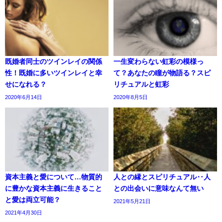
既婚者同士のツインレイの関係
一生変わらない虹彩の模様っ
性！既婚に多いツインレイと幸
て？あなたの瞳が物語る？スピ
せになれる？
リチュアルと虹彩
2020年6月14日
2020年8月5日
資本主義と愛について…物質的
人との縁とスピリチュアル‥人
に豊かな資本主義に生きること
との出会いに意味なんて無い
と愛は両立可能？
2021年5月21日
2021年4月30日