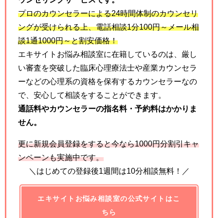
プロのカウンセラーによる
24
時間体制のカウンセリ
ングが受けられる上、電話相談
1
分
100
円～メール相
談
1
通
1000
円～と割安価格！
エキサイトお悩み相談室に在籍しているのは、厳し
い審査を突破した臨床心理療法士や産業カウンセラ
ーなどの心理系の資格を保有するカウンセラーなの
で、安心して相談をすることができます。
通話料やカウンセラーの指名料・予約料はかかりま
せん。
更に新規会員登録をすると今なら
1000
円分割引キャ
ンペーンも実施中です。
＼はじめての登録後1週間は10分相談無料！／
エキサイトお悩み相談室の公式サイトはこ
ちら