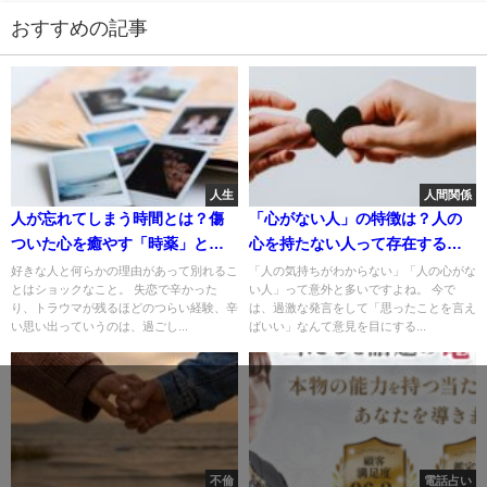
おすすめの記事
人生
人間関係
人が忘れてしまう時間とは？傷
「心がない人」の特徴は？人の
ついた心を癒やす「時薬」と忘
心を持たない人って存在する
れてしまう私達
の？
好きな人と何らかの理由があって別れるこ
「人の気持ちがわからない」「人の心がな
とはショックなこと。 失恋で辛かった
い人」って意外と多いですよね。 今で
り、トラウマが残るほどのつらい経験、辛
は、過激な発言をして「思ったことを言え
い思い出っていうのは、過ごし...
ばいい」なんて意見を目にする...
不倫
電話占い