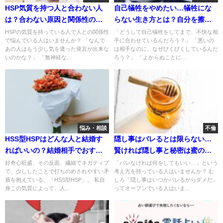
HSP気質を持つ人と合わない人
自己犠牲をやめたい…犠牲にな
は？合わない原因と関係性のヒ
らない生き方とは？自分を擦り
ント
減らす人へ
HSPの気質を持っている人で人との関係性
「どうして自己犠牲をしてまで、不快な相
で悩んでいる人はいませんか？ 「なんで
手に合わせているんだろう？」 「悪いの
あの人はもう少し気を遣った発言が出来な
は相手なのに、なぜびくびくしているんだ
いのかな？」 「無神経な...
ろう？」 「よからぬことに...
悩み・相談
不倫
HSS型HSPはどんな人と結婚す
隠し事はバレるとは限らない…
ればいいの？結婚相手でおすす
賢ければ隠し事と秘密は蜜の味
めな人
ということ
好奇心旺盛、その反面、繊細でネガティブ
「バレなければ何をしてもいい…」という
で、少ししたことで打ちのめされやすい矛
考え方を持っている人はいませんか？ む
盾を抱えている、「HSS型HSP」。 私自
しろ「隠し事はいつかバレるからダメだ」
身この気質によって、人...
ってオープンでいる人はいま...