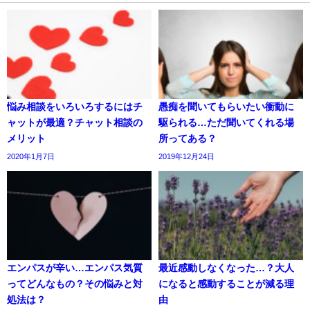
悩み相談をいろいろするにはチ
愚痴を聞いてもらいたい衝動に
ャットが最適？チャット相談の
駆られる…ただ聞いてくれる場
メリット
所ってある？
2020年1月7日
2019年12月24日
エンパスが辛い…エンパス気質
最近感動しなくなった…？大人
ってどんなもの？その悩みと対
になると感動することが減る理
処法は？
由