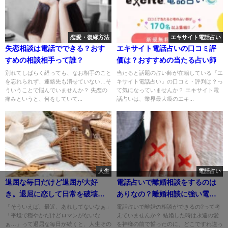
恋愛・復縁方法
エキサイト電話占い
失恋相談は電話でできる？おす
エキサイト電話占いの口コミ評
すめの相談相手って誰？
価は？おすすめの当たる占い師
別れてしばらく経っても、なお相手のこと
当たると話題の占い師が在籍している『エ
を忘れられず、連絡先も消せていない…そ
キサイト電話占い』の口コミ・評判は？っ
ういうことで悩んでいませんか？ 失恋の
て気になっていませんか？ エキサイト電
痛みというと、何をしていて...
話占いは、業界最大級のエキ...
人生
電話占い
退屈な毎日だけど退屈が大好
電話占いで離婚相談をするのは
き。退屈に恋して日常を破壊す
ありなの？離婚相談に強い電話
るコツ
占い師
「そういえば、最近、あれしてないなぁ」
電話占いで離婚の相談ができるの?って考
「平坦で穏やかだけどロマンがないな
えていませんか？ 結婚した時は永遠の愛
ぁ…」って退屈な毎日が続くと、人生その
を神様の前で誓ったのに、どこですれ違っ