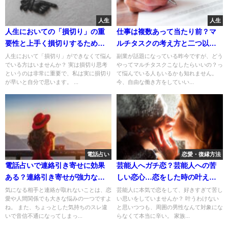
人生
人生
人生においての「損切り」の重
仕事は複数あって当たり前？マ
要性と上手く損切りするための
ルチタスクの考え方と二つ以上
考え方
の仕事のこなし方
人生において「損切り」ができなくて悩ん
副業が話題になっている昨今ですが、どう
でいる方はいませんか？ 実は損切り思考
やってマルチタスクこなしたらいいの？っ
というのは非常に重要で、私は実に損切り
て悩んでいる人もいるかも知れません。
が早いと自分で思います。 ...
今、自由な働き方をしていい...
電話占い
恋愛・復縁方法
電話占いで連絡引き寄せに効果
芸能人へガチ恋？芸能人への苦
ある？連絡引き寄せが強力な占
しい恋心…恋をした時の叶える
い師を厳選
方法は？
気になる相手と連絡が取れないことは、恋
芸能人に本気で恋をして、好きすぎて苦し
愛や人間関係でも大きな悩みの一つですよ
い思いをしていませんか？ 叶うわけない
ね。 また、ちょっとした気持ちのスレ違
と思いつつも、周囲の男性なんて対象にな
いで音信不通になってしまっ...
らなくて本当に辛い。 家族...