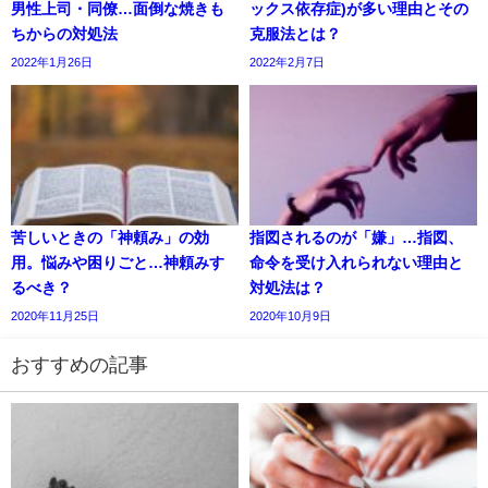
男性上司・同僚…面倒な焼きも
ックス依存症)が多い理由とその
ちからの対処法
克服法とは？
2022年1月26日
2022年2月7日
苦しいときの「神頼み」の効
指図されるのが「嫌」…指図、
用。悩みや困りごと…神頼みす
命令を受け入れられない理由と
るべき？
対処法は？
2020年11月25日
2020年10月9日
おすすめの記事