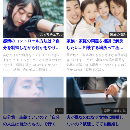
スピリチュアル
家族の悩み
感情のコントロール方法は？自
家族・家庭の問題を相談で解決
分を制御しながら何かをやり続
したい…相談する場所ってあ
ける方法
る？
あなたは自分自身をコントロールできてい
最近色々、家庭内でもさまざまな事件が起
ますか？ ちょっとしたことで怒りやすか
きています。 ただ、家族や家庭の問題を
ったり、感情を揺さぶられやすかった
気軽に相談できる場所ってないですよね？
り…。 結局、赤の他人に期待を...
何かあれば「家族で相談を...
人生
恋愛・復縁方法
自分第一主義でいいの？「自分
夫が嫌なのになぜ女性は離婚し
の人生は自分のもの」で行くべ
ないの？破綻してても離婚しな