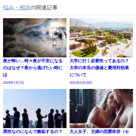
悩み・相談
の関連記事
夜が怖い…時々夜が不安になる
大学に行く必要性ってあるの？
のはなぜ？夜から逃げたい時に
大学の本当の価値と費用対効果
は
について
2020年7月7日
2021年5月18日
異性なのになんで嫉妬するの？
大人女子、主婦の恋愛依存（セ