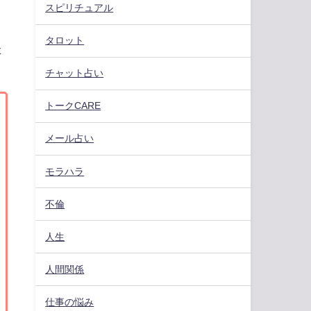
スピリチュアル
タロット
た
チャット占い
トークCARE
メール占い
モラハラ
不倫
人生
人間関係
仕事の悩み