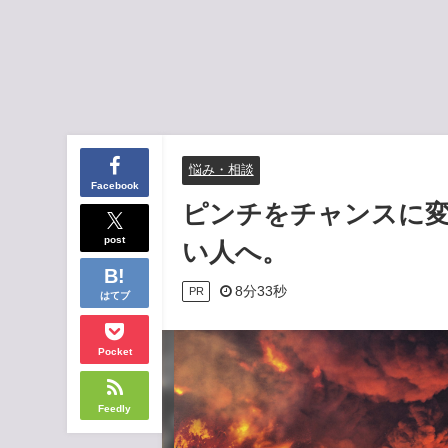
悩み・相談
Facebook
ピンチをチャンスに
post
い人へ。
8分33秒
PR
はてブ
Pocket
Feedly