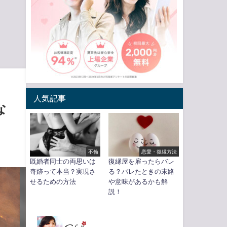
人気記事
な
不倫
恋愛・復縁方法
既婚者同士の両思いは
復縁屋を雇ったらバレ
奇跡って本当？実現さ
る？バレたときの末路
せるための方法
や意味があるかも解
説！